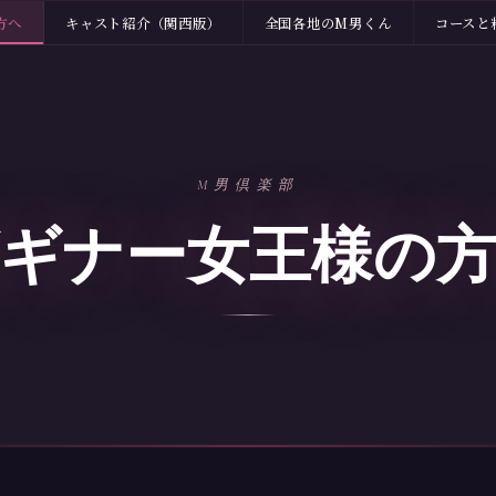
方へ
キャスト紹介（関西版）
全国各地のM男くん
コースと
M男倶楽部
ギナー女王様の