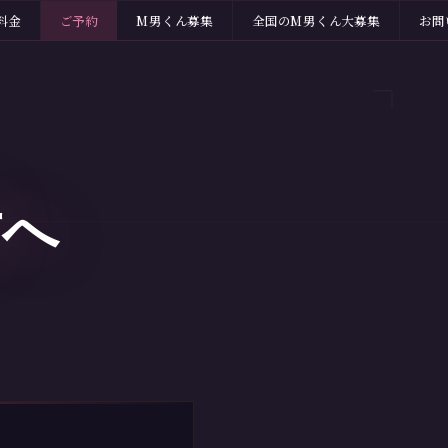
料金
ご予約
M男くん募集
全国のM男くん大募集
お問
方へ